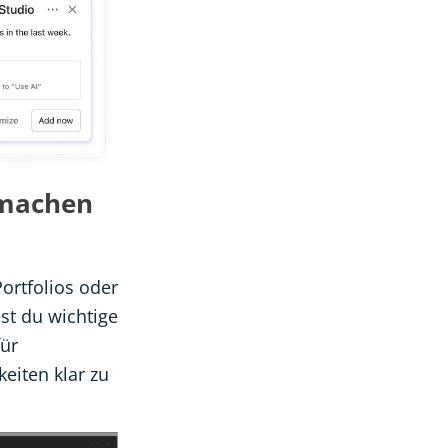
 machen
ortfolios oder
st du wichtige
für
eiten klar zu