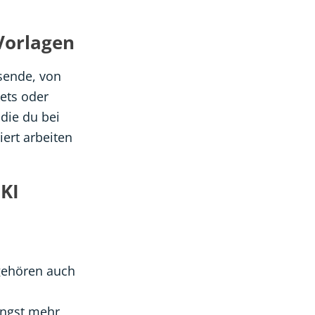
Vorlagen
ssende, von
ets oder
 die du bei
iert arbeiten
 KI
 gehören auch
ingst mehr