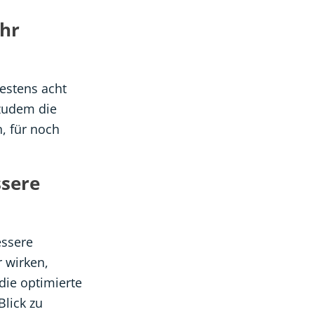
hr
estens acht
 zudem die
, für noch
ssere
essere
 wirken,
die optimierte
lick zu