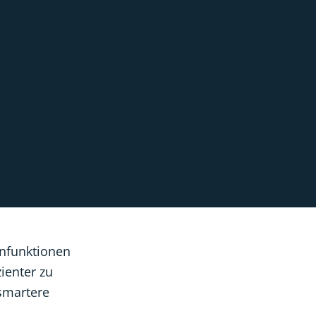
rnfunktionen
ienter zu
 smartere