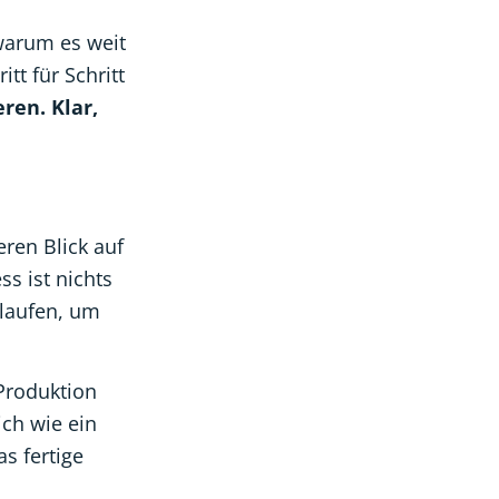
 warum es weit
tt für Schritt
ren. Klar,
ren Blick auf
s ist nichts
blaufen, um
Produktion
ich wie ein
as fertige