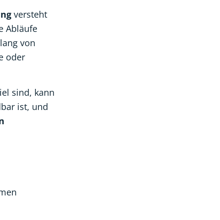
ung
versteht
e Abläufe
slang von
e oder
el sind, kann
bar ist, und
n
hmen