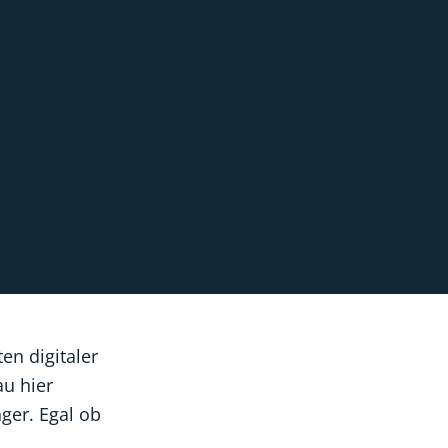
ten digitaler
u hier
ger. Egal ob