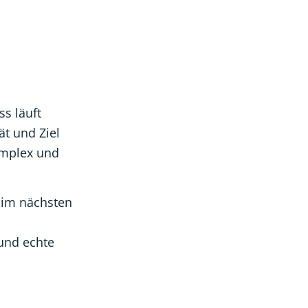
ss läuft
ät und Ziel
omplex und
d im nächsten
und echte