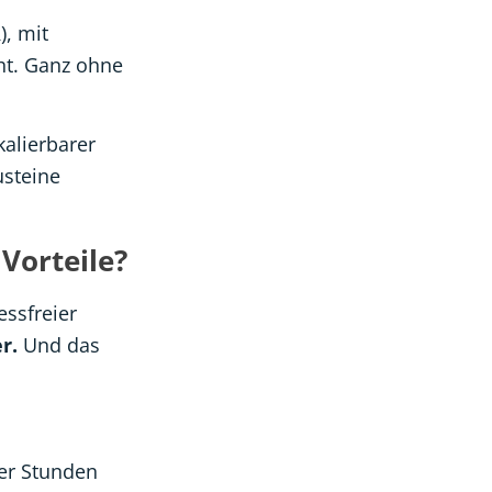
), mit
ht. Ganz ohne
kalierbarer
usteine
Vorteile?
ssfreier
r.
Und das
her Stunden